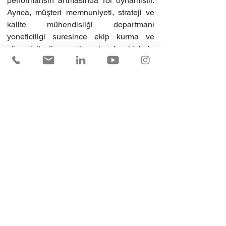
performansın artmasında rol oynamistir. 
Ayrıca, müşteri memnuniyeti, strateji ve 
kalite mühendisliği departmanı 
yoneticiligi suresince ekip kurma ve 
süreç iyileştirme çalışmalarıyla ekiplerin 
büyümesine önemli katkılar 
sağlamıştır.Girişimcilik yolculuğunda ise 
DB Academy'yi kurarak Romanya’nın ilk 
B2B dijital eğitim pazar yerini yaratmıştir. 
Is modelinin cercevesini 
genisleterek surdurulebilirlik ve 
mühendislik hizmetleri catisi altinda 
faaliyetlerine devam etmektedir.Aynı 
zamanda sosyal girişimci kimliğiyle, Türk 
toplumu ve kadınların Romanya’daki 
entegrasyonunu desteklemek amacıyla 
ROYAD adlı bir sivil toplum kuruluşunu 
kurmuş, 500'u askin kadını sosyal ve 
ekonomik hayata kazandırmak 