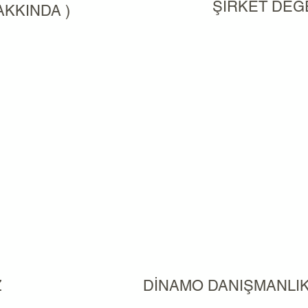
ŞİRKET DEĞ
AKKINDA )
Z
DİNAMO DANIŞMANLI