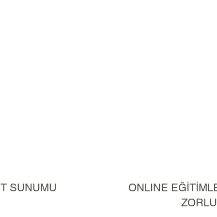
KET SUNUMU
ONLINE EĞİTİML
ZORLU