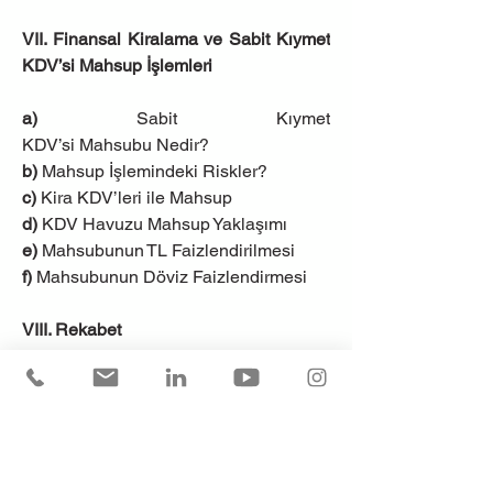
VII. Finansal Kiralama ve Sabit Kıymet 
KDV’si Mahsup İşlemleri
a) 
Sabit Kıymet 
KDV’si Mahsubu Nedir?
b)
 Mahsup İşlemindeki Riskler?
c)
 Kira KDV’leri ile Mahsup
d)
 KDV Havuzu Mahsup Yaklaşımı
e)
 Mahsubunun TL Faizlendirilmesi
f)
 Mahsubunun Döviz Faizlendirmesi
VIII. Rekabet
a)
 Rakip Yatırım Finansmanı Kaynakları
-ECA Kredileri
-Satıcı Kredileri
-Forfaiting
-Proje Finansmanı