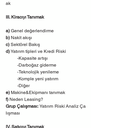
ak
III. Kiracıyı Tanımak
a) 
Genel değerlendirme
b) 
Nakit akışı
c)
 Sektörel Bakış
d)
 Yatırım tipleri ve Kredi Riski
-Kapasite artışı
-Darboğaz giderme
-Teknolojik yenileme
-Komple yeni yatırım
-Diğer
e)
 Makine&Ekipmanı tanımak
f)
 Neden Leasing?
Grup Çalışması: 
Yatırım Riski Analiz Ça
lışması
IV. Satıcıyı Tanımak