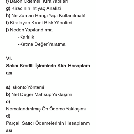
f)
 Balon Ödemeli Kira Yapıları
g) 
Kiracının ihtiyaç Analizi
h)
 Ne Zaman Hangi Yapı Kullanılmalı!
i)
 Kiralayan Kredi Risk Yönetimi
j) 
Neden Yapılandırma
-Karlılık
-Katma Değer Yaratma
VI. 
Satıcı Kredili İşlemlerin Kira Hesaplam
ası
a)
 Iskonto Yöntemi
b)
 Net Değer Mahsup Yaklaşımı
c)
Nemalandırılmış Ön Ödeme Yaklaşımı
d)
Parçalı Satıcı Ödemelerinin Hesaplanm
ası