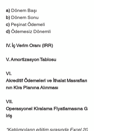
a)
 Dönem Başı
b)
 Dönem Sonu
c) 
Peşinat Ödemeli
d)
 Ödemesiz Dönemli
IV. İç Verim Oranı (IRR)
V. Amortizasyon Tablosu
VI. 
Akreditif Ödemeleri ve İthalat Masrafları
nın Kira Planına Alınması
VII. 
Operasyonel Kiralama Fiyatlamasına G
iriş
*Katılımcıların eğitim sırasında Excel 20