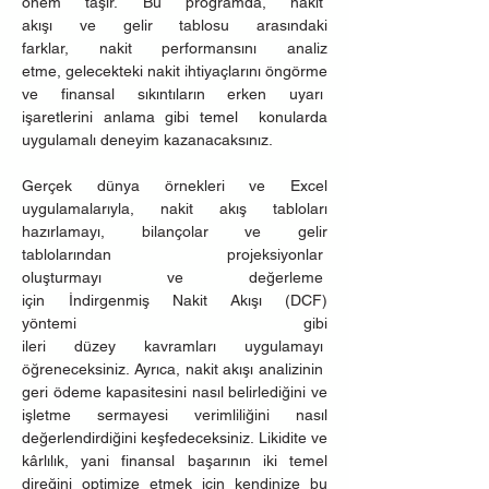
önem taşır. Bu programda, nakit  
akışı ve gelir tablosu arasındaki 
farklar, nakit performansını analiz 
etme, gelecekteki nakit ihtiyaçlarını öngörme 
ve finansal sıkıntıların erken uyarı  
işaretlerini anlama gibi temel  konularda 
uygulamalı deneyim kazanacaksınız.
Gerçek dünya örnekleri ve Excel 
uygulamalarıyla, nakit akış tabloları 
hazırlamayı, bilançolar ve gelir 
tablolarından projeksiyonlar  
oluşturmayı ve değerleme  
için İndirgenmiş Nakit Akışı (DCF) 
yöntemi gibi 
ileri düzey kavramları uygulamayı  
öğreneceksiniz. Ayrıca, nakit akışı analizinin 
geri ödeme kapasitesini nasıl belirlediğini ve 
işletme sermayesi verimliliğini nasıl 
değerlendirdiğini keşfedeceksiniz. Likidite ve 
kârlılık, yani finansal başarının iki temel 
direğini optimize etmek için kendinize bu 