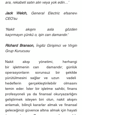
ara, rekabeti satın alın veya yok edin…’
Jack Welch, 
General Electric efsanevi 
CEO’su
‘Nakit akışını asla gözden 
kaçırmayın çünkü o, işin can damarıdır.’
Richard Branson, 
İngiliz Girişimci ve Virgin 
Grup Kurucusu
Nakit akışı yönetimi, herhangi 
bir işletmenin can  damarıdır; günlük 
operasyonların sorunsuz bir şekilde 
yürütülmesini sağlar ve uzun  vadeli  
hedeflerin gerçekleştirilebilir olmasını 
temin eder. İster bir işletme sahibi, finans 
profesyoneli ya da finansal okuryazarlığını 
geliştirmek isteyen biri olun, nakit akışını 
anlamak, bilinçli kararlar almak ve finansal 
geleceğinizi güvence altına almak için hayati 