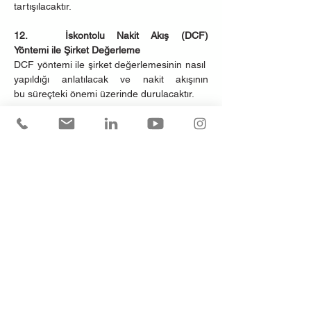
tartışılacaktır.
12.   İskontolu Nakit Akış (DCF) 
Yöntemi ile Şirket Değerleme
DCF yöntemi ile şirket değerlemesinin nasıl 
yapıldığı anlatılacak ve nakit akışının 
bu süreçteki önemi üzerinde durulacaktır.
13.  Nakit Akış Tablosuna Göre Şirket Borç 
Geri Ödeme Kapasitesinin Belirlenmesi
Bir şirketin nakit akışı tablosuna göre borç  
geri ödeme  
kapasitesinin nasıl değerlendirileceği 
anlatılacaktır.
14.   İşletme Sermayesi İhtiyacı ve Yönetimi
İşletme sermayesi döngüsü analiz edilecek 
ve işletmelerin nakit akışlarını optimize 
etmeleri için sermaye yönetimi stratejileri 
tartışılacaktır.